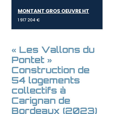
MONTANT GROS OEUVRE HT
1 917 204 €
« Les Vallons du
Pontet »
Construction de
54 logements
collectifs à
Carignan de
Bordeaux (2023)